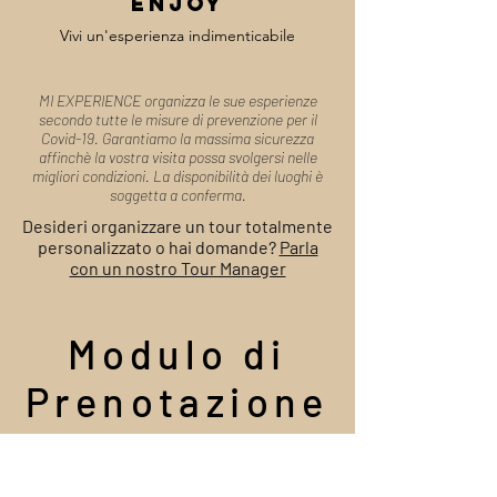
enjoy
Vivi un'esperienza indimenticabile
MI EXPERIENCE organizza le sue esperienze
secondo tutte le misure di prevenzione per il
Covid-19. Garantiamo la massima sicurezza
affinchè la vostra visita possa svolgersi nelle
migliori condizioni. La disponibilità dei luoghi è
soggetta a conferma.
Desideri organizzare un tour totalmente
personalizzato o hai domande?
Parla
con un nostro Tour Manager
Modulo di
Prenotazione
Sapienti artigiani di esperienze, i nostri Tour
Manager sono a tua disposizione per organizzare il
tuo viaggio e rispondere alle tue domande