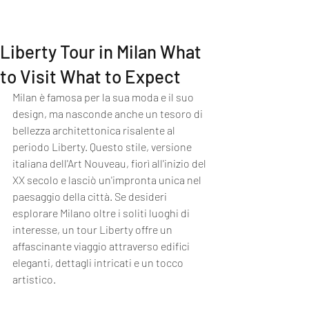
MI EXPERIENCE
Liberty Tour in Milan What
to Visit What to Expect
Milan è famosa per la sua moda e il suo 
design, ma nasconde anche un tesoro di 
bellezza architettonica risalente al 
periodo Liberty. Questo stile, versione 
italiana dell'Art Nouveau, fiorì all'inizio del 
XX secolo e lasciò un'impronta unica nel 
paesaggio della città. Se desideri 
esplorare Milano oltre i soliti luoghi di 
interesse, un tour Liberty offre un 
affascinante viaggio attraverso edifici 
eleganti, dettagli intricati e un tocco 
artistico.