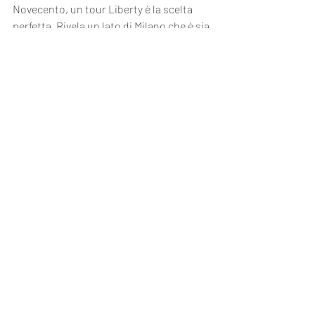
Novecento, un tour Liberty è la scelta 
perfetta. Rivela un lato di Milano che è sia 
bello che ispiratore, invitandoti ad 
apprezzare il patrimonio artistico della 
città in una nuova luce.
Inizia a pianificare il tuo tour Liberty oggi 
stesso e scopri il fascino e l'eleganza che 
rendono Milano davvero unica.
Commenti
Scrivi un commento...