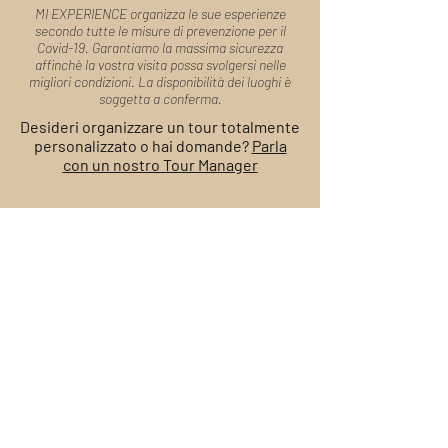
MI EXPERIENCE organizza le sue esperienze
secondo tutte le misure di prevenzione per il
Covid-19. Garantiamo la massima sicurezza
affinchè la vostra visita possa svolgersi nelle
migliori condizioni. La disponibilità dei luoghi è
soggetta a conferma.
Desideri organizzare un tour totalmente
personalizzato o hai domande?
Parla
con un nostro Tour Manager
Modulo di
Prenotazione
Sapienti artigiani di esperienze, i nostri Tour
Manager sono a tua disposizione per organizzare il
tuo viaggio e rispondere alle tue domande