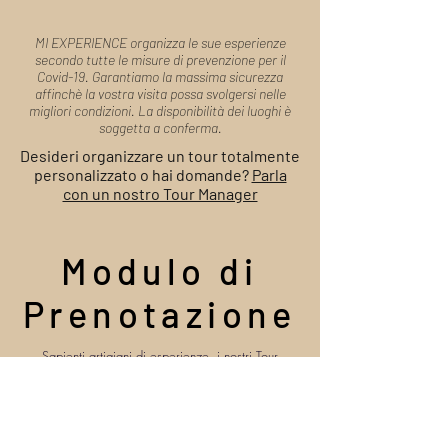
MI EXPERIENCE organizza le sue esperienze
secondo tutte le misure di prevenzione per il
Covid-19. Garantiamo la massima sicurezza
affinchè la vostra visita possa svolgersi nelle
migliori condizioni. La disponibilità dei luoghi è
soggetta a conferma.
Desideri organizzare un tour totalmente
personalizzato o hai domande?
Parla
con un nostro Tour Manager
Modulo di
Prenotazione
Sapienti artigiani di esperienze, i nostri Tour
Manager sono a tua disposizione per organizzare il
tuo viaggio e rispondere alle tue domande