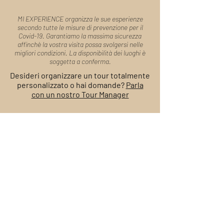
MI EXPERIENCE organizza le sue esperienze
secondo tutte le misure di prevenzione per il
Covid-19. Garantiamo la massima sicurezza
affinchè la vostra visita possa svolgersi nelle
migliori condizioni. La disponibilità dei luoghi è
soggetta a conferma.
Desideri organizzare un tour totalmente
personalizzato o hai domande?
Parla
con un nostro Tour Manager
Modulo di
Prenotazione
Sapienti artigiani di esperienze, i nostri Tour
Manager sono a tua disposizione per organizzare il
tuo viaggio e rispondere alle tue domande