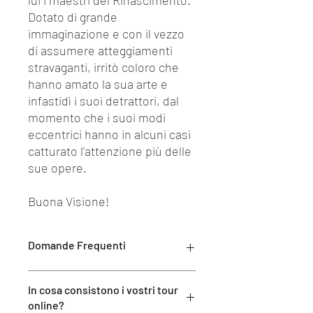
lui i maestri del Rinascimento.
Dotato di grande
immaginazione e con il vezzo
di assumere atteggiamenti
stravaganti, irritò coloro che
hanno amato la sua arte e
infastidì i suoi detrattori, dal
momento che i suoi modi
eccentrici hanno in alcuni casi
catturato l'attenzione più delle
sue opere.
Buona Visione!
Domande Frequenti
Come funzionano i tour online di MI
In cosa consistono i vostri tour
EXPERIENCE?
online?
La partecipazione ai nostri tour è