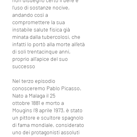
non disdegnò certo il bere e
l'uso di sostanze nocive,
andando così a
compromettere la sua
instabile salute fisica già
minata dalla tubercolosi, che
infatti lo portò alla morte all'età
di soli trentacinque anni,
proprio all'apice del suo
successo
Nel terzo episodio
conosceremo Pablo Picasso.
Nato a Malaga il 25
ottobre 1881 e morto a
Mougins l'8 aprile 1973, è stato
un pittore e scultore spagnolo
di fama mondiale, considerato
uno dei protagonisti assoluti