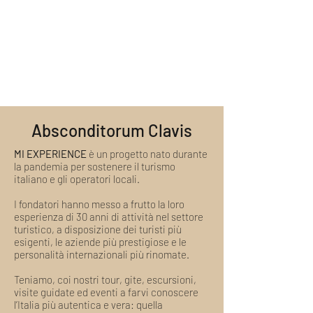
Visita guidata con guida turistica
abilitata
Supporto di staff specializzato
Absconditorum Clavis
MI EXPERIENCE
è un progetto nato durante
la pandemia per sostenere il turismo
italiano e gli operatori locali.
I fondatori hanno messo a frutto la loro
esperienza di 30 anni di attività nel settore
turistico, a disposizione dei turisti più
esigenti, le aziende più prestigiose e le
personalità internazionali più rinomate.
Teniamo, coi nostri tour, gite, escursioni,
visite guidate ed eventi a farvi conoscere
l’Italia più autentica e vera: quella