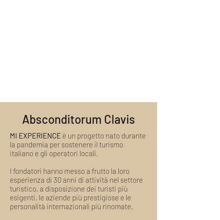
Per sapere cos'altro è incluso la
Ci scriva pure in chat o tramite email a
includono:
invitiamo a consultare la sezione "Cosa è
welcome@miexperiencetours.com. Non
Ideazione e organizzazione
incluso nel pacchetto?"
vediamo l'ora di aiutarla!
4 episodi tematici
Visita guidata con guida turistica
abilitata
Supporto di staff specializzato
Absconditorum Clavis
MI EXPERIENCE
è un progetto nato durante
la pandemia per sostenere il turismo
italiano e gli operatori locali.
I fondatori hanno messo a frutto la loro
esperienza di 30 anni di attività nel settore
turistico, a disposizione dei turisti più
esigenti, le aziende più prestigiose e le
personalità internazionali più rinomate.