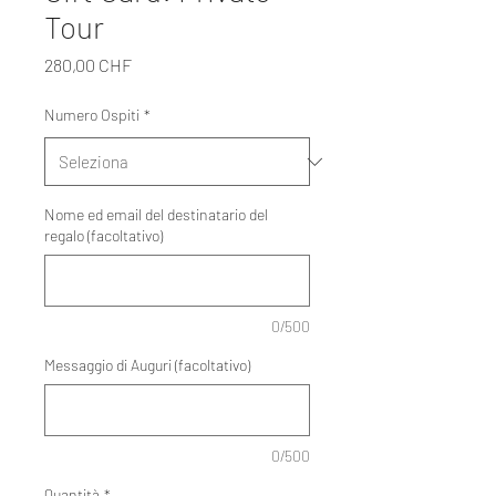
Tour
Prezzo
280,00 CHF
Numero Ospiti
*
Nome ed email del destinatario del
regalo (facoltativo)
0/500
Messaggio di Auguri (facoltativo)
0/500
Quantità
*