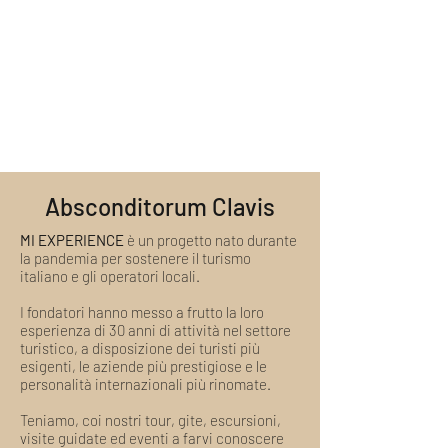
Visita guidata con guida turistica
nella personalizzazione del tour secondo
vediamo l'ora di aiutarla e di averla tra i
ospiti. Chiediamo cortesemente di
abilitata e/o storico dell'arte
le sue esigenze e quelle dei suoi ospiti
nostri ospiti
indossare sempre i dispositivi di
esclusivamente locali
protezione come le mascherine.
Eventuali biglietti di ingresso e/o
Ricordiamo inoltre che, al momento, i
mezzi di trasporto in loco
nostri tour si svolgono con un numero
Supporto di staff specializzato
limitato di posti. Qualora la situazione
pandemica non dovesse consentire la
visita, essa sarà annullata previa
comunicazione. Abbiamo preferito la
Absconditorum Clavis
soluzione di pagamento in loco, per
garantire la massima flessibilità ai nostri
MI EXPERIENCE
è un progetto nato durante
ospiti, eliminando l'attesa del rimborso.
la pandemia per sostenere il turismo
italiano e gli operatori locali.
I fondatori hanno messo a frutto la loro
esperienza di 30 anni di attività nel settore
turistico, a disposizione dei turisti più
esigenti, le aziende più prestigiose e le
personalità internazionali più rinomate.
Teniamo, coi nostri tour, gite, escursioni,
visite guidate ed eventi a farvi conoscere