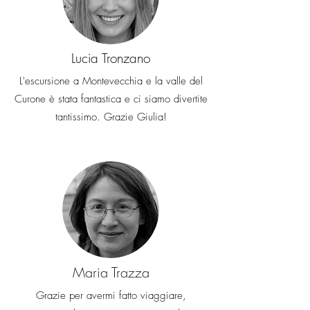
essere rimborsati.
L'importo di
tali costi verrà detratto
dall'importo del rimborso, se
dovuto
Lucia Tronzano
L'escursione a Montevecchia e la valle del
Curone è stata fantastica e ci siamo divertite
tantissimo. Grazie Giulia!
Maria Trazza
Grazie per avermi fatto viaggiare,