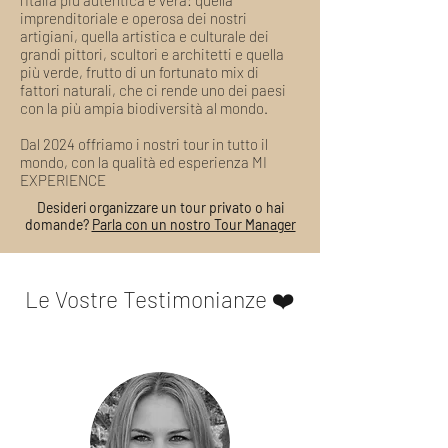
l’Italia più autentica e vera: quella
imprenditoriale e operosa dei nostri
tali costi verrà detratto
artigiani, quella artistica e culturale dei
dall'importo del rimborso, se
grandi pittori, scultori e architetti e quella
dovuto.
più verde, frutto di un fortunato mix di
Casi Speciali di Rimborso:
fattori naturali, che ci rende uno dei paesi
Maltempo, o altre situazioni
con la più ampia biodiversità al mondo.
diverse dall'ordinario, a meno che
Dal 2024 offriamo i nostri tour in tutto il
non vi siano casi di conclamata
mondo, con la qualità ed esperienza MI
impossibilità stabilita dalle
EXPERIENCE
autorità locali, non costituiscono
Desideri organizzare un tour privato o hai
motivo di annullamento del tour.
domande?
Parla con un nostro Tour Manager
MI EXPERIENCE può
unilateralmente e senza alcuna
penalità, annullare o modificare il
tour laddove, a suo insindacabile
Le Vostre Testimonianze ❤️
giudizio, sussistano reali rischi di
incolumità nello svolgimento del
tour: Rimborso totale*
*Eventuali Accessi, Biglietti, Fee
e ogni altro costo gestito da
operatori esterni a MI
EXPERIENCE
non possono