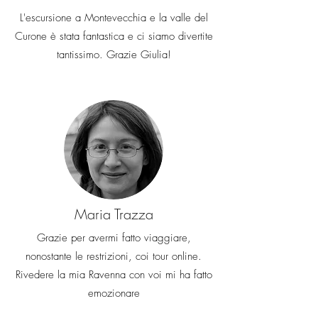
EXPERIENCE
non possono
L'escursione a Montevecchia e la valle del
essere rimborsati.
L'importo di
tali costi verrà detratto
Curone è stata fantastica e ci siamo divertite
dall'importo del rimborso, se
tantissimo. Grazie Giulia!
dovuto
Maria Trazza
Grazie per avermi fatto viaggiare,
nonostante le restrizioni, coi tour online.
Rivedere la mia Ravenna con voi mi ha fatto
emozionare