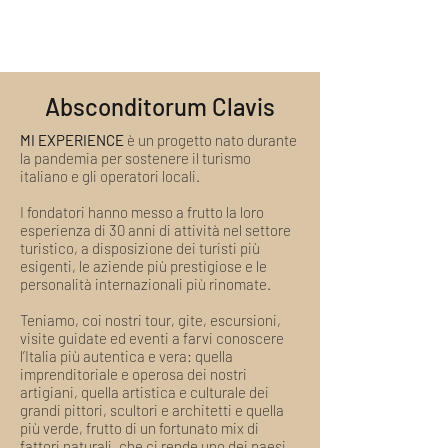
Supporto di staff specializzato
Se il valore del nuovo MI GIFT è
inferiore al precedente scelto,
verrà rimborsata la differenza
Una volta confermata la data del tour
Absconditorum Clavis
non è più possibile il cambio
Una volta confermata la data del tour
MI EXPERIENCE
è un progetto nato durante
si applicano le seguenti condizioni di
la pandemia per sostenere il turismo
rimborso:
italiano e gli operatori locali.
Fino a 20 giorni prima la data
prenotata: Rimborso Totale*
I fondatori hanno messo a frutto la loro
Da 19 giorni alla data prenotata:
esperienza di 30 anni di attività nel settore
turistico, a disposizione dei turisti più
Nessun Rimborso
esigenti, le aziende più prestigiose e le
*Eventuali Accessi, Biglietti, Fee
personalità internazionali più rinomate.
e ogni altro costo gestito da
operatori esterni a MI
Teniamo, coi nostri tour, gite, escursioni,
EXPERIENCE
non possono
visite guidate ed eventi a farvi conoscere
essere rimborsati.
L'importo di
l’Italia più autentica e vera: quella
imprenditoriale e operosa dei nostri
tali costi verrà detratto
artigiani, quella artistica e culturale dei
dall'importo del rimborso, se
grandi pittori, scultori e architetti e quella
dovuto.
più verde, frutto di un fortunato mix di
Casi Speciali di Rimborso:
fattori naturali, che ci rende uno dei paesi