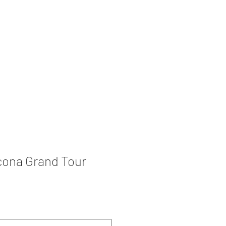
zioni
Book Collection
Retreat
cona Grand Tour