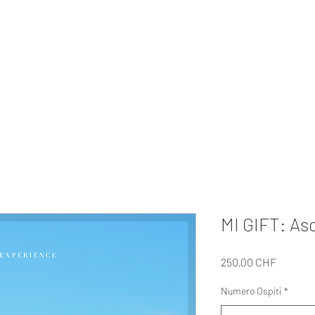
MI EXPERIENCE
ivati
Regali
I Nostri Tour
Su di Noi
Per le Aziende
Collabora
MI GIFT: As
Prezzo
250,00 CHF
Numero Ospiti
*