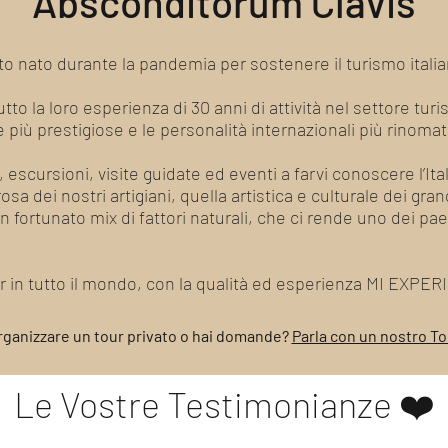
Absconditorum Clavis
o nato durante la pandemia per sostenere il turismo italiano
to la loro esperienza di 30 anni di attività nel settore turi
de più prestigiose e le personalità internazionali più rinomat
, escursioni, visite guidate ed eventi a farvi conoscere l’Ita
a dei nostri artigiani, quella artistica e culturale dei grandi
un fortunato mix di fattori naturali, che ci rende uno dei pa
our in tutto il mondo, con la qualità ed esperienza MI EXPE
rganizzare un tour privato o hai domande?
Parla con un nostro T
Le Vostre Testimonianze ❤️