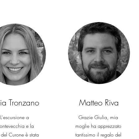
cia Tronzano
Matteo Riva
L'escursione a
Grazie Giulia, mia
ntevecchia e la
moglie ha apprezzato
e del Curone è stata
tantissimo il regalo del