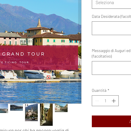
Seleziona
Data Desiderata (facolt
Messaggio di Auguri ed 
(facoltativo)
Quantità
*
isura per chi ha ancora voglia di