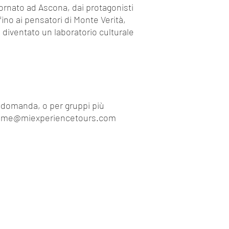
totale*
iornato ad Ascona, dai protagonisti
*Eventuali Acces
no ai pensatori di Monte Verità,
gestito da ope
 diventato un laboratorio culturale
possono essere
verrà detratto d
 domanda, o per gruppi più
lcome@miexperiencetours.com