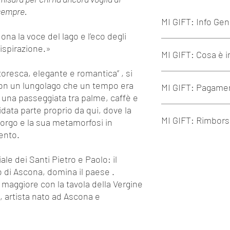
 sempre.
MI GIFT: Info Gen
ona la voce del lago e l’eco degli
I MI GIFT sono espe
 ispirazione.»
MI GIFT: Cosa è i
soli o condividere co
In caso di regalo, c
ttoresca, elegante e romantica” , si
dettagli del regalo
I nostri tour includon
con un lungolago che un tempo era
MI GIFT: Pagame
I nostri Tour sono 
Ideazione e organiz
 è una passeggiata tra palme, caffè e
sviluppate per pres
Contatto e rispetto d
cultura dei luoghi c
idata parte proprio da qui, dove la
Supporto ai piccoli 
Il Pagamento avvien
MI GIFT: Rimbor
I MI GIFT possono e
visitato
Bancario
borgo e la sua metamorfosi in
ancora più esclusive
Pianificazione "slo
È possibile sceglier
ento.
welcome@miexperi
Visita guidata con gu
seguente di prenot
Ogni MI GIFT può e
dell'arte
esclusivam
costi, fino alla pre
le dei Santi Pietro e Paolo: il
Eventuali biglietti 
In caso di cambio:
 di Ascona, domina il paese .
loco
Se il valore del
e maggiore con la tavola della Vergine
Supporto di staff s
precedente scelt
, artista nato ad Ascona e
Se il valore del
scelto, verrà ri
Una volta confermat
il cambio