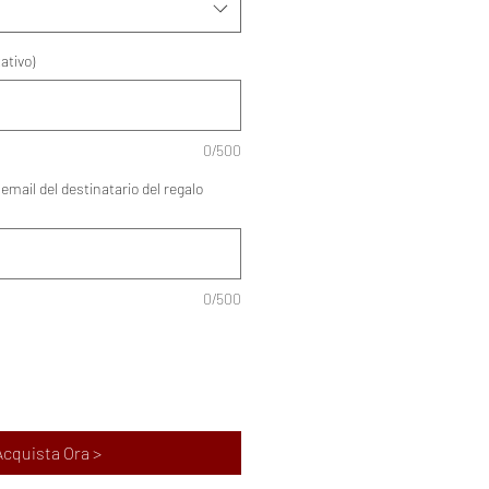
ativo)
0/500
email del destinatario del regalo
0/500
Acquista Ora >