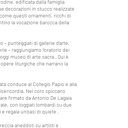
dine, edificata dalla famiglia
Una volta confermat
sue decorazioni in stucco realizzate
seguenti condizioni
a come questi ornamenti, ricchi di
Fino a 20 giorn
ontino la vocazione barocca della
Totale*
Da 19 giorni al
*Eventuali Acces
gestito da ope
o – punteggiati di gallerie d’arte,
possono essere
rie – raggiungiamo l’oratorio dei
verrà detratto d
oggi museo di arte sacra . Qui è
Casi Speciali di Ri
opere liturgiche che narrano la
Cause non imputa
treno o comunque 
mezzi di traspo
Maltempo, o altr
ta conduce al Collegio Papio e alla
meno che non vi
Misericordia. Nel coro spiccano
impossibilità sta
ltare firmato da Antonio De Lagaia
costituiscono m
ntale, con loggiati lombardi su due
EXPERIENCE può
 e regala un’oasi di quiete .
penalità, annull
insindacabile giu
treccia aneddoti su artisti e
incolumità nell