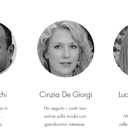
chi
Cinzia De Giorgi
Lu
a in
Ho seguito i vostri tour
...
online sulla moda con
Mo
a
grandissimo interesse.
vall