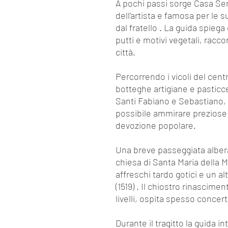
A pochi passi sorge Casa Sero
dell’artista e famosa per le 
dal fratello . La guida spieg
putti e motivi vegetali, racc
città.
Percorrendo i vicoli del centr
botteghe artigiane e pasticce
Santi Fabiano e Sebastiano, 
possibile ammirare preziose 
devozione popolare.
Una breve passeggiata albera
chiesa di Santa Maria della 
affreschi tardo gotici e un a
(1519) . Il chiostro rinascime
livelli, ospita spesso concerti
Durante il tragitto la guida in