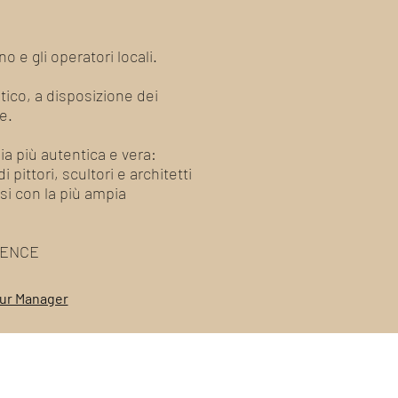
 e gli operatori locali.
stico, a disposizione dei
e.
lia più autentica e vera:
 pittori, scultori e architetti
esi con la più ampia
RIENCE
our Manager