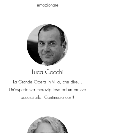
Ho altre domande
emozionare
Ci scriva pure in chat o tramite email a
welcome@miexperiencetours.com. Non
vediamo l'ora di aiutarla e di averla tra i
nostri ospiti
Luca Cocchi
La Grande Opera in Villa, che dire...
Un'esperienza meravigliosa ad un prezzo
accessibile. Continuate così!