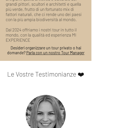
grandi pittori, scultori e architetti e quella
Approfondimenti, curiosità e scoperte
più verde, frutto di un fortunato mix di
inedite: questo e molto altro sono i Tour
fattori naturali, che ci rende uno dei paesi
MI EXPERIENCE.
con la più ampia biodiversità al mondo.
Dal 2024 offriamo i nostri tour in tutto il
I nostri tour includono sempre:
mondo, con la qualità ed esperienza MI
Ideazione e organizzazione
EXPERIENCE
Contatto e rispetto delle tradizioni
locali
Desideri organizzare un tour privato o hai
domande?
Parla con un nostro Tour Manager
Supporto ai piccoli artigiani e
imprenditori del luogo visitato
Pianificazione "slow" ed
ecosostenibile
Le Vostre Testimonianze ❤️
Visita guidata con guida turistica
abilitata e/o storico
dell'arte
esclusivamente locali
Eventuali biglietti di ingresso e/o
mezzi di trasporto in loco
Supporto di staff specializzato
Quali precauzioni anti Covid-19
prendete?
Per garantire la massima sicurezza dei