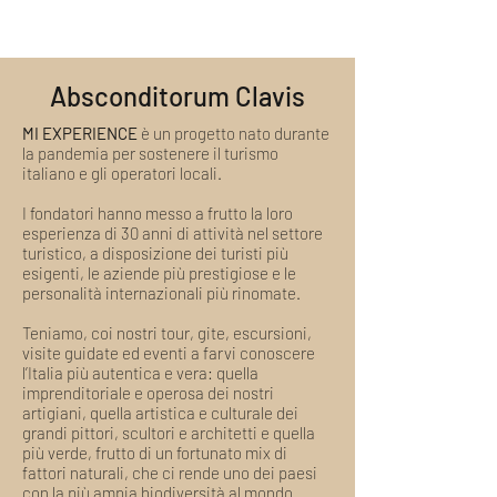
e i veri appassionati di arte e cultura
Digital Art: un NFT creato
Il Tour non è personale. Posso fare un
interamente da noi sulla base del tour
regalo?
scelto
Assolutamente sì. Utilizzi il campo in alto
Absconditorum Clavis
Personal: un NFT unico, generato a
per indicarci il nome del destinatario del
partire da una delle sue foto scattate
MI EXPERIENCE
è un progetto nato durante
regalo e il suo indirizzo email. Riceverà
durante il tour scelto
la pandemia per sostenere il turismo
una nostra comunicazione speciale col
italiano e gli operatori locali.
regalo e il suo nominativo. Qualora
L'NFT verrà custodito nel nostro wallet o
deisderi una maggiore personalizzazione
inviato al suo senza costi aggiuntivi
I fondatori hanno messo a frutto la loro
o abbia esigenze speciali la invitiamo a
esperienza di 30 anni di attività nel settore
turistico, a disposizione dei turisti più
scriverci una email a
esigenti, le aziende più prestigiose e le
welcome@miexperiencetours.com.
personalità internazionali più rinomate.
Cosa è incluso nel pacchetto del tour?
Approfondimenti, curiosità e scoperte
Teniamo, coi nostri tour, gite, escursioni,
inedite: questo e molto altro sono i Tour
visite guidate ed eventi a farvi conoscere
MI EXPERIENCE.
l’Italia più autentica e vera: quella
imprenditoriale e operosa dei nostri
artigiani, quella artistica e culturale dei
I nostri tour includono sempre:
grandi pittori, scultori e architetti e quella
Ideazione e organizzazione
più verde, frutto di un fortunato mix di
Contatto e rispetto delle tradizioni
fattori naturali, che ci rende uno dei paesi
locali
con la più ampia biodiversità al mondo.