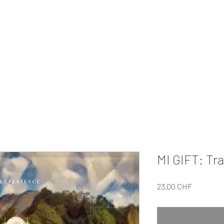
MI EXPERIENCE
ivati
Regali
I Nostri Tour
Su di Noi
Per le Aziende
Collabora
MI GIFT: Tr
Prezzo
23,00 CHF