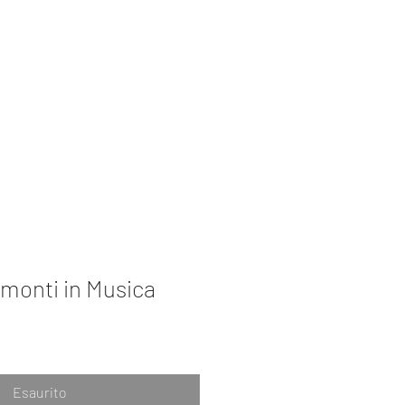
zioni
Book Collection
Retreat
amonti in Musica
Esaurito