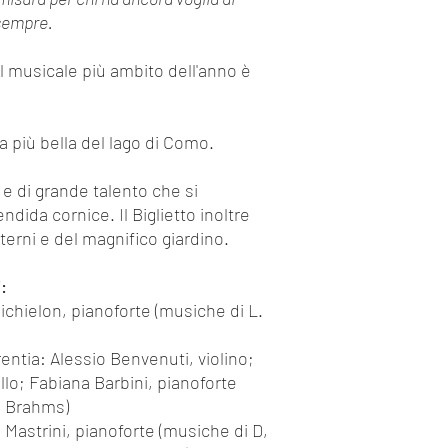
personalizzazione o abb
 sempre.
scriverci una email 
Cosa è incluso nel pac
al musicale più ambito dell'anno è
Approfondimenti, curio
molto altro sono i To
I nostri tour includon
la più bella del lago di Como.
Ideazione e organiz
Contatto e rispetto d
 e di grande talento che si
Supporto ai piccoli 
ndida cornice. Il Biglietto inoltre
visitato
interni e del magnifico giardino.
Pianificazione "slo
Visita guidata con gu
:
dell'arte
esclusivam
Eventuali biglietti 
Michielon, pianoforte (musiche di L.
loco
Supporto di staff s
rentia: Alessio Benvenuti, violino;
Quali precauzioni anti
lo; Fabiana Barbini, pianoforte
Per garantire la massim
e Brahms)
contenere al meglio lo 
 Mastrini, pianoforte (musiche di D,
si svolgono seguendo le