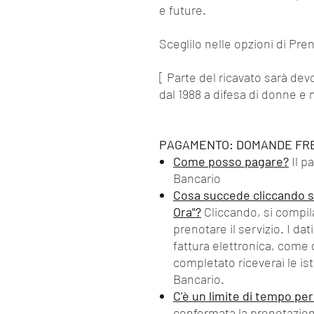
e future.
Sceglilo nelle opzioni di Pre
[ Parte del ricavato sarà dev
dal 1988 a difesa di donne e 
PAGAMENTO: DOMANDE FR
Come posso pagare?
Il p
Bancario
Cosa succede cliccando s
Ora"?
Cliccando, si compil
prenotare il servizio. I da
fattura elettronica, come
completato riceverai le ist
Bancario.
C'è un limite di tempo pe
confermata la prenotazione