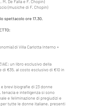
, M. De Falla e F. Chopin)
contenimento della p
indossare sempre i dis
scio (musiche di F. Chopin)
mascherine. Ricordiamo
tour si svolgono con un
zio spettacolo ore 17.30.
situazione pandemica n
sarà annullata previa
ETTO:
Posso personalizzare i
Assolutamente sì. I no
essere esperienze esclu
welcome@miexperience
onomia) di Villa Carlotta Interno +
Manager l'accompagnerà
secondo le sue esigenze
Ho altre domande
AZIAE: un libro esclusivo della
Ci scriva pure in chat 
 di €35, al costo esclusivo di €10 in
welcome@miexperience
aiutarla e di averla tra i
o e brevi biografie di 23 donne
a, tenacia e intelligenza si sono
nale e l'eliminazione di pregiudizi e
per tutte le donne italiane, presenti