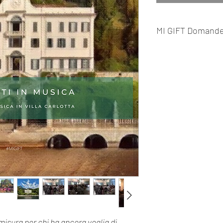
MI GIFT Domande
Cosa sono i MI GIFT?
I MI GIFT sono esperien
o condividere coi propri
In cosa consistono i v
I nostri Tour sono espe
per preservare e traman
che visiteremo. Offerte
EXPERIENCE, vere arti
esclusive, vi porteremo
una veste inedita.
Garantiamo il massimo 
turisti più esigenti e i 
Il Tour non è personal
Assolutamente sì. Utiliz
nome del destinatario de
Riceverà una nostra co
suo nominativo. Qualor
isura per chi ha ancora voglia di