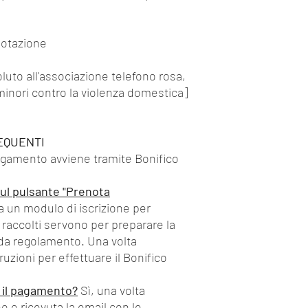
notazione
oluto all'associazione telefono rosa,
minori contro la violenza domestica]
EQUENTI
agamento avviene tramite Bonifico
ul pulsante "Prenota
a un modulo di iscrizione per
ti raccolti servono per preparare la
 da regolamento. Una volta
ruzioni per effettuare il Bonifico
r il pagamento?
Sì, una volta
 e ricevuta la email con le