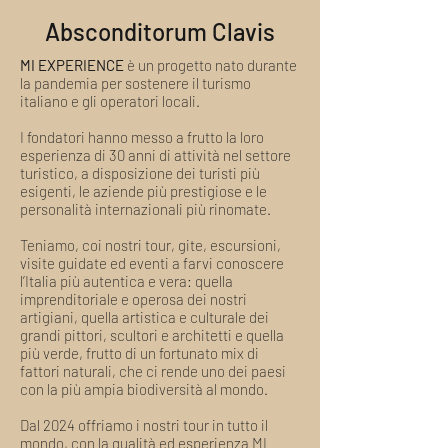
soddisfare al meglio i turisti più esigenti
scelto
e i veri appassionati di arte e cultura
Absconditorum Clavis
Personal: un NFT unico, generato a
Il Tour non è personale. Posso fare un
partire da una delle sue foto scattate
MI EXPERIENCE
è un progetto nato durante
regalo?
durante il tour scelto
la pandemia per sostenere il turismo
Assolutamente sì. Utilizzi il campo in alto
italiano e gli operatori locali.
per indicarci il nome del destinatario del
L'NFT verrà custodito nel nostro wallet o
regalo e il suo indirizzo email. Riceverà
inviato al suo senza costi aggiuntivi
I fondatori hanno messo a frutto la loro
una nostra comunicazione speciale col
esperienza di 30 anni di attività nel settore
turistico, a disposizione dei turisti più
regalo e il suo nominativo. Qualora
esigenti, le aziende più prestigiose e le
deisderi una maggiore personalizzazione
personalità internazionali più rinomate.
o abbia esigenze speciali la invitiamo a
scriverci una email a
Teniamo, coi nostri tour, gite, escursioni,
welcome@miexperiencetours.com.
visite guidate ed eventi a farvi conoscere
Cosa è incluso nel pacchetto del tour?
l’Italia più autentica e vera: quella
imprenditoriale e operosa dei nostri
Approfondimenti, curiosità e scoperte
artigiani, quella artistica e culturale dei
inedite: questo e molto altro sono i Tour
grandi pittori, scultori e architetti e quella
MI EXPERIENCE.
più verde, frutto di un fortunato mix di
fattori naturali, che ci rende uno dei paesi
I nostri tour includono sempre:
con la più ampia biodiversità al mondo.
Ideazione e organizzazione
Dal 2024 offriamo i nostri tour in tutto il
Contatto e rispetto delle tradizioni
mondo, con la qualità ed esperienza MI
locali