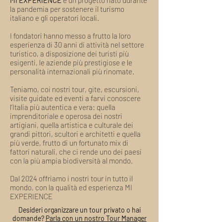
MI EXPERIENCE
è un progetto nato durante
ospiti, eliminando l'attesa del rimborso.
la pandemia per sostenere il turismo
italiano e gli operatori locali.
I fondatori hanno messo a frutto la loro
esperienza di 30 anni di attività nel settore
turistico, a disposizione dei turisti più
esigenti, le aziende più prestigiose e le
personalità internazionali più rinomate.
Teniamo, coi nostri tour, gite, escursioni,
visite guidate ed eventi a farvi conoscere
l’Italia più autentica e vera: quella
imprenditoriale e operosa dei nostri
artigiani, quella artistica e culturale dei
grandi pittori, scultori e architetti e quella
più verde, frutto di un fortunato mix di
fattori naturali, che ci rende uno dei paesi
con la più ampia biodiversità al mondo.
Dal 2024 offriamo i nostri tour in tutto il
mondo, con la qualità ed esperienza MI
EXPERIENCE
Desideri organizzare un tour privato o hai
domande?
Parla con un nostro Tour Manager