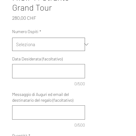
Grand Tour
Prezzo
280,00 CHF
Numero Ospiti
*
Data Desiderata (facoltativo)
0/500
Messaggio di Auguri ed email del
destinatario del regalo (facoltativo)
0/500
Quantità
*