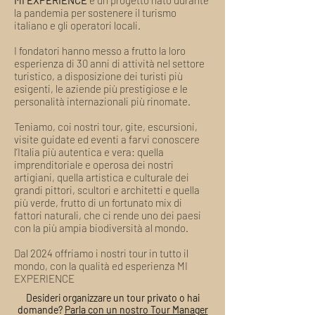
MI EXPERIENCE
è un progetto nato durante
ospiti, eliminando l'attesa del rimborso.
la pandemia per sostenere il turismo
italiano e gli operatori locali.
I fondatori hanno messo a frutto la loro
esperienza di 30 anni di attività nel settore
turistico, a disposizione dei turisti più
esigenti, le aziende più prestigiose e le
personalità internazionali più rinomate.
Teniamo, coi nostri tour, gite, escursioni,
visite guidate ed eventi a farvi conoscere
l’Italia più autentica e vera: quella
imprenditoriale e operosa dei nostri
artigiani, quella artistica e culturale dei
grandi pittori, scultori e architetti e quella
più verde, frutto di un fortunato mix di
fattori naturali, che ci rende uno dei paesi
con la più ampia biodiversità al mondo.
Dal 2024 offriamo i nostri tour in tutto il
mondo, con la qualità ed esperienza MI
EXPERIENCE
Desideri organizzare un tour privato o hai
domande?
Parla con un nostro Tour Manager