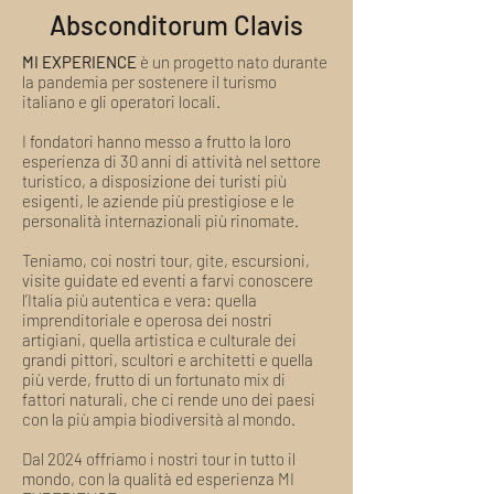
Absconditorum Clavis
non è più possibile il cambio
Una volta confermata la data del tour
MI EXPERIENCE
è un progetto nato durante
si applicano le seguenti condizioni di
la pandemia per sostenere il turismo
rimborso:
italiano e gli operatori locali.
Fino a 20 giorni prima la data
prenotata: Rimborso Totale*
I fondatori hanno messo a frutto la loro
Da 19 giorni alla data prenotata:
esperienza di 30 anni di attività nel settore
turistico, a disposizione dei turisti più
Nessun Rimborso
esigenti, le aziende più prestigiose e le
*Eventuali Accessi, Biglietti, Fee
personalità internazionali più rinomate.
e ogni altro costo gestito da
operatori esterni a MI
Teniamo, coi nostri tour, gite, escursioni,
EXPERIENCE
non possono
visite guidate ed eventi a farvi conoscere
essere rimborsati.
L'importo di
l’Italia più autentica e vera: quella
imprenditoriale e operosa dei nostri
tali costi verrà detratto
artigiani, quella artistica e culturale dei
dall'importo del rimborso, se
grandi pittori, scultori e architetti e quella
dovuto.
più verde, frutto di un fortunato mix di
Casi Speciali di Rimborso:
fattori naturali, che ci rende uno dei paesi
Cause non imputabili al cliente
con la più ampia biodiversità al mondo.
(ritardo di nave, aereo, treno o
Dal 2024 offriamo i nostri tour in tutto il
comunque eventi relativi a fattori
mondo, con la qualità ed esperienza MI
legati ai mezzi di trasporto):