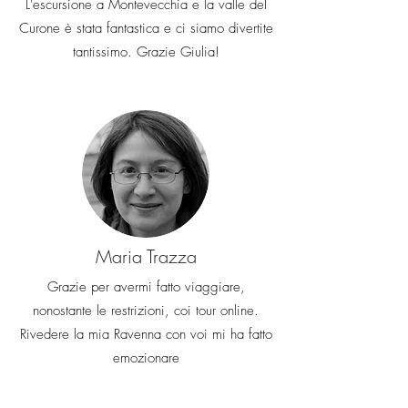
L'escursione a Montevecchia e la valle del
essere rimborsati.
L'importo di
tali costi verrà detratto
Curone è stata fantastica e ci siamo divertite
dall'importo del rimborso, se
tantissimo. Grazie Giulia!
dovuto
Maria Trazza
Grazie per avermi fatto viaggiare,
nonostante le restrizioni, coi tour online.
Rivedere la mia Ravenna con voi mi ha fatto
emozionare