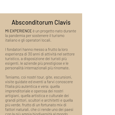
inferiore al precedente scelto,
verrà rimborsata la differenza
Una volta confermata la data del tour
Absconditorum Clavis
non è più possibile il cambio
Una volta confermata la data del tour
MI EXPERIENCE
è un progetto nato durante
si applicano le seguenti condizioni di
la pandemia per sostenere il turismo
rimborso:
italiano e gli operatori locali.
Fino a 20 giorni prima la data
prenotata: Rimborso Totale*
I fondatori hanno messo a frutto la loro
Da 19 giorni alla data prenotata:
esperienza di 30 anni di attività nel settore
turistico, a disposizione dei turisti più
Nessun Rimborso
esigenti, le aziende più prestigiose e le
*Eventuali Accessi, Biglietti, Fee
personalità internazionali più rinomate.
e ogni altro costo gestito da
operatori esterni a MI
Teniamo, coi nostri tour, gite, escursioni,
EXPERIENCE
non possono
visite guidate ed eventi a farvi conoscere
essere rimborsati.
L'importo di
l’Italia più autentica e vera: quella
imprenditoriale e operosa dei nostri
tali costi verrà detratto
artigiani, quella artistica e culturale dei
dall'importo del rimborso, se
grandi pittori, scultori e architetti e quella
dovuto.
più verde, frutto di un fortunato mix di
Casi Speciali di Rimborso:
fattori naturali, che ci rende uno dei paesi
Cause non imputabili al cliente
con la più ampia biodiversità al mondo.