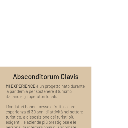
visita completamente privata o in
compagnia dei suoi cari. A tal fine può
Ci scriva pure in chat o tramite email a
contattarci su
welcome@miexperiencetours.com. Non
welcome@miexperiencetours.com,
vediamo l'ora di aiutarla e di averla tra i
indicando il tour scelto, il numero di
nostri ospiti
ospiti e la data desiderata, in modo da
confermare la disponibilità delle nostre
guide e creare una visita su misura delle
sue esigenze
Absconditorum Clavis
MI EXPERIENCE
è un progetto nato durante
la pandemia per sostenere il turismo
italiano e gli operatori locali.
I fondatori hanno messo a frutto la loro
esperienza di 30 anni di attività nel settore
turistico, a disposizione dei turisti più
esigenti, le aziende più prestigiose e le
personalità internazionali più rinomate.