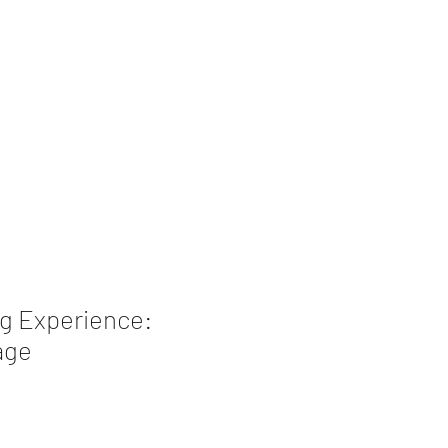
zioni
Book Collection
Retreat
g Experience:
age