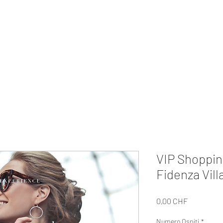
MI EXPERIENCE
ivati
Regali
I Nostri Tour
Su di Noi
Per le Aziende
Collabora
VIP Shoppin
Fidenza Vill
Prezzo
0,00 CHF
Numero Ospiti
*