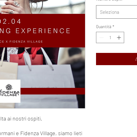
Seleziona
Quantità
*
ta ai nostri ospiti.
ormani e Fidenza Village, siamo lieti