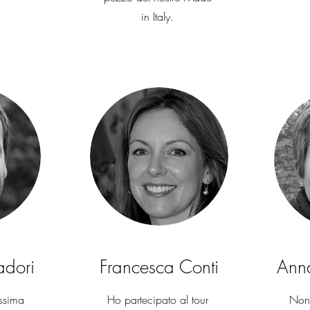
in Italy.
adori
Francesca Conti
Ann
issima
Ho partecipato al tour
Non