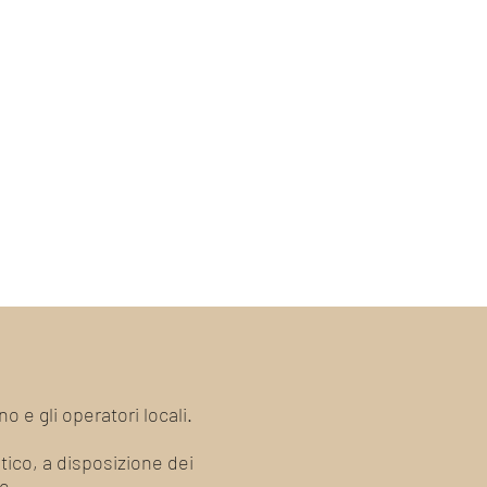
 e gli operatori locali.
stico, a disposizione dei
e.