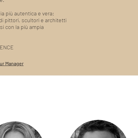
lia più autentica e vera:
 pittori, scultori e architetti
esi con la più ampia
RIENCE
our Manager