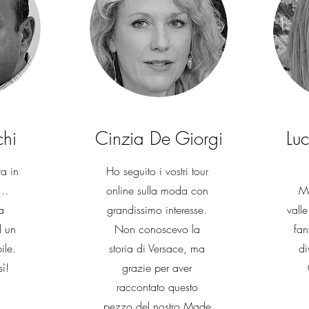
chi
Cinzia De Giorgi
Lu
a in
Ho seguito i vostri tour
...
online sulla moda con
Mo
a
grandissimo interesse.
vall
d un
Non conoscevo la
fan
ile.
storia di Versace, ma
di
ì!
grazie per aver
raccontato questo
pezzo del nostro Made