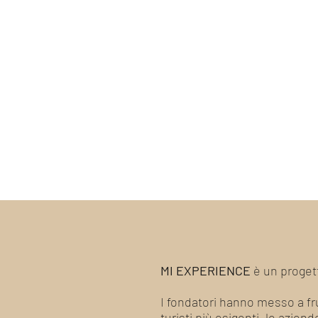
MI EXPERIENCE
è un progett
I fondatori hanno messo a frut
turisti più esigenti, le azien