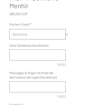
Menhir
Prezzo
280,00 CHF
Numero Ospiti
*
Data Desiderata (facoltativo)
0/500
Messaggio di Auguri ed email del
destinatario del regalo (facoltativo)
0/500
Quantità
*