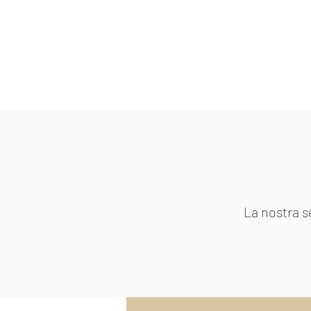
Home
Tour di Gruppo
Tour Pr
La nostra se