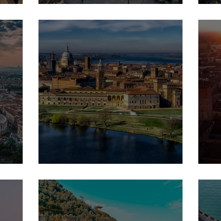
Brescia
B
Mantova
C