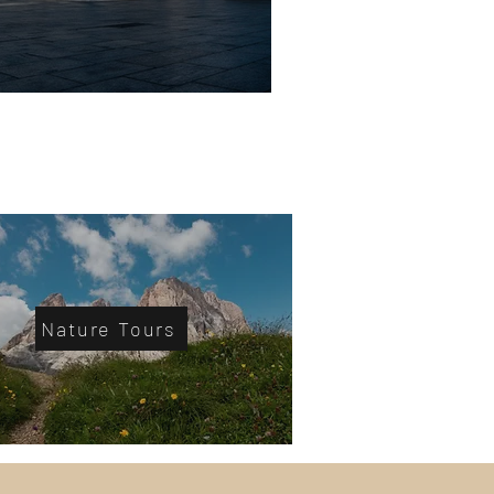
orino
Nature Tours