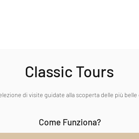
MI EXPERIENCE
ivati
Regali
I Nostri Tour
Su di Noi
Per le Aziende
Collabora
Classic Tours
lezione di visite guidate alla scoperta delle più belle c
Come Funziona?