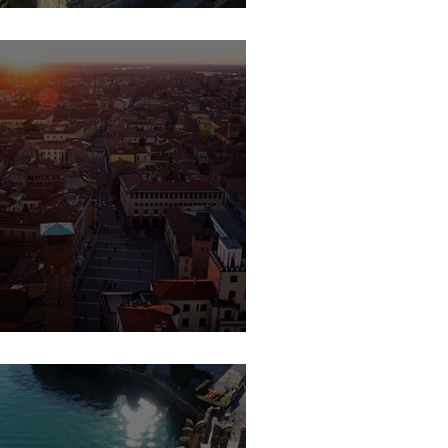
ergamo
remona