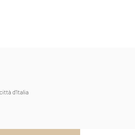
zioni
Book Collection
Retreat
ittà d'Italia